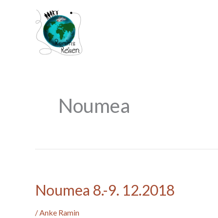
Zum
Inhalt
springen
Noumea
Noumea
Noumea 8.-9. 12.2018
8.-9.
12.2018
/
Anke Ramin