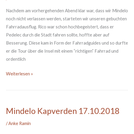
zum
Nachdem am vorhergehenden Abend klar war, dass wir Mindelo
19.10.2018
noch nicht verlassen werden, starteten wir unseren gebuchten
Fahrradausflug. Rico war schon hochbegeistert, dass er
Pedelec durch die Stadt fahren sollte, hoffte aber auf
Besserung. Diese kam in Form der Fahrradguides und so durfte
er die Tour über die Insel mit einem “richtigen” Fahrrad und
ordentlich
Weiterlesen »
Mindelo Kapverden 17.10.2018
Mindelo
Kapverden
/
Anke Ramin
17.10.2018