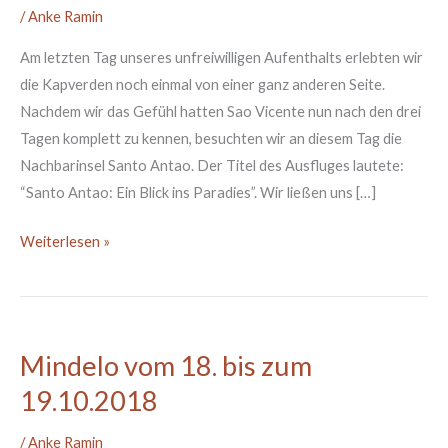
/
Anke Ramin
Am letzten Tag unseres unfreiwilligen Aufenthalts erlebten wir
die Kapverden noch einmal von einer ganz anderen Seite.
Nachdem wir das Gefühl hatten Sao Vicente nun nach den drei
Tagen komplett zu kennen, besuchten wir an diesem Tag die
Nachbarinsel Santo Antao. Der Titel des Ausfluges lautete:
“Santo Antao: Ein Blick ins Paradies”. Wir ließen uns […]
Weiterlesen »
Mindelo vom 18. bis zum
Mindelo
vom
19.10.2018
18.
bis
/
Anke Ramin