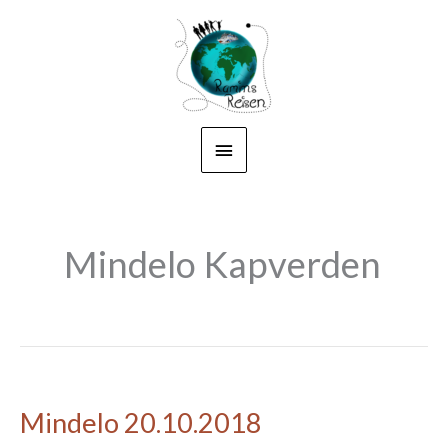
Zum
Hauptmenü
Inhalt
springen
Mindelo Kapverden
Mindelo 20.10.2018
Mindelo
20.10.2018