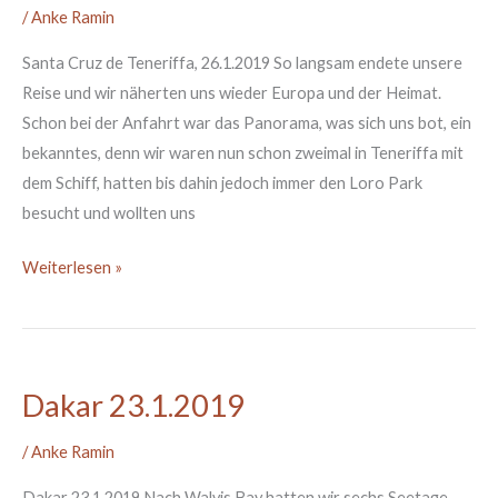
/
Anke Ramin
de
Teneriffa
Santa Cruz de Teneriffa, 26.1.2019 So langsam endete unsere
Reise und wir näherten uns wieder Europa und der Heimat.
Schon bei der Anfahrt war das Panorama, was sich uns bot, ein
bekanntes, denn wir waren nun schon zweimal in Teneriffa mit
dem Schiff, hatten bis dahin jedoch immer den Loro Park
besucht und wollten uns
Weiterlesen »
Dakar 23.1.2019
Dakar
23.1.2019
/
Anke Ramin
Dakar 23.1.2019 Nach Walvis Bay hatten wir sechs Seetage