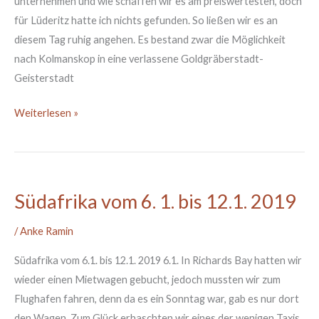
unternehmen und wie schaffen wir es am preiswertesten, doch
für Lüderitz hatte ich nichts gefunden. So ließen wir es an
diesem Tag ruhig angehen. Es bestand zwar die Möglichkeit
nach Kolmanskop in eine verlassene Goldgräberstadt-
Geisterstadt
Weiterlesen »
Südafrika vom 6. 1. bis 12.1. 2019
Südafrika
vom
/
Anke Ramin
6.
1.
Südafrika vom 6.1. bis 12.1. 2019 6.1. In Richards Bay hatten wir
bis
wieder einen Mietwagen gebucht, jedoch mussten wir zum
12.1.
Flughafen fahren, denn da es ein Sonntag war, gab es nur dort
2019
den Wagen. Zum Glück erhaschten wir eines der wenigen Taxis