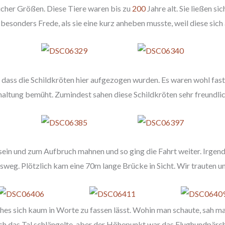
icher Größen. Diese Tiere waren bis zu
200
Jahre alt. Sie ließen si
esonders Frede, als sie eine kurz anheben musste, weil diese sich 
 dass die Schildkröten hier aufgezogen wurden. Es waren wohl fas
rhaltung bemüht. Zumindest sahen diese Schildkröten sehr freundlich
sein und zum Aufbruch mahnen und so ging die Fahrt weiter. Irgend
weg. Plötzlich kam eine 70m lange Brücke in Sicht. Wir trauten un
hes sich kaum in Worte zu fassen lässt. Wohin man schaute, sah man
ch das Tal schlängelte, aber der Höhepunkt war das Flughundpärc