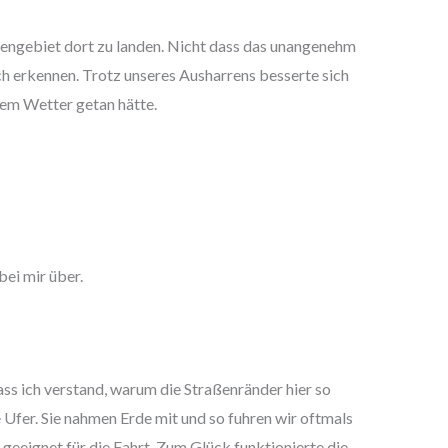
egengebiet dort zu landen. Nicht dass das unangenehm
ch erkennen. Trotz unseres Ausharrens besserte sich
önem Wetter getan hätte.
bei mir über.
ss ich verstand, warum die Straßenränder hier so
Ufer. Sie nahmen Erde mit und so fuhren wir oftmals
 geeignet für die Fahrt. Zum Glück funktionierte die