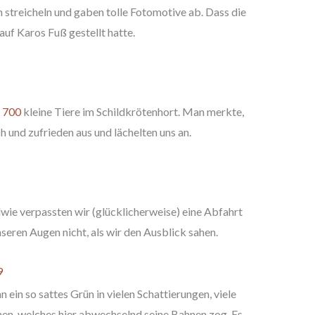
ch streicheln und gaben tolle Fotomotive ab. Dass die
auf Karos Fuß gestellt hatte.
t
700
kleine Tiere im Schildkrötenhort. Man merkte,
 und zufrieden aus und lächelten uns an.
wie verpassten wir (glücklicherweise) eine Abfahrt
seren Augen nicht, als wir den Ausblick sahen.
 ein so sattes Grün in vielen Schattierungen, viele
hen, welches hier abwechselnd seine Bahnen zog. Es