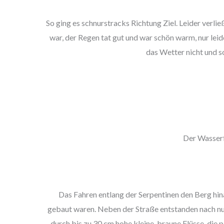
So ging es schnurstracks Richtung Ziel. Leider verl
war, der Regen tat gut und war schön warm, nur lei
das Wetter nicht und so
Der Wasserfa
Das Fahren entlang der Serpentinen den Berg hin
gebaut waren. Neben der Straße entstanden nach nur
durch bis zu 30 cm hohe kleine, braune Flüsse, die 